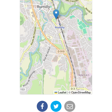
Leaflet
|
©
OpenStreetMap