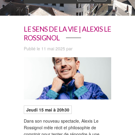
navigation
LE SENS DE LA VIE | ALEXIS LE
ROSSIGNOL
Publié le 11 mai 2025 par
Jeudi 15
mai à 20h30
Dans son nouveau spectacle, Alexis Le
Rossignol mêle récit et philosophie de
comptoir pour tenter de répondre à une