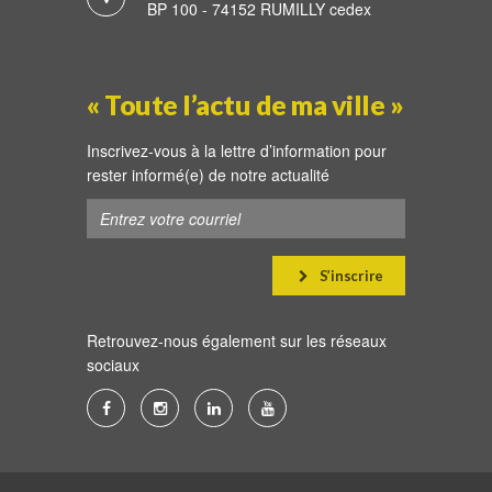
BP 100 - 74152 RUMILLY cedex
« Toute l’actu de ma ville »
Inscrivez-vous à la lettre d’information pour
rester informé(e) de notre actualité
S’inscrire
Retrouvez-nous également sur les réseaux
sociaux
Lien
Lien
Lien
Lien
vers
vers
vers
vers
le
le
le
la
compte
compte
compte
chaîne