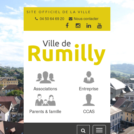
Gestion des traceurs
SITE OFFICIEL DE LA VILLE
04 50 64 69 20
Nous contacter
Lien
Lien
Lien
Lien
vers
vers
vers
vers
le
le
le
la
compte
compte
compte
chaîne
Facebook
Instagram
Linkedin
Youtube
Associations
Entreprise
Parents & famille
CCAS
Toggle