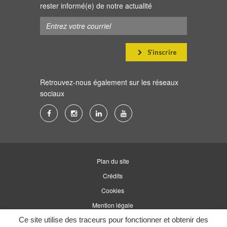
rester informé(e) de notre actualité
S’inscrire
Retrouvez-nous également sur les réseaux
sociaux
Lien
Lien
Lien
Lien
vers
vers
vers
vers
le
le
le
la
compte
compte
compte
chaîne
Plan du site
Facebook
Instagram
Linkedin
Youtube
Crédits
Cookies
Mention légale
Ce site utilise des traceurs pour fonctionner et obtenir des
Accessibilité