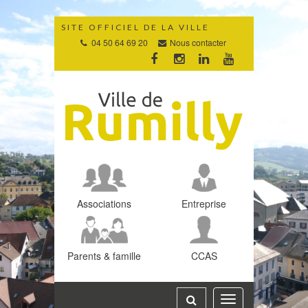
Gestion des traceurs
SITE OFFICIEL DE LA VILLE
04 50 64 69 20
Nous contacter
Lien
Lien
Lien
Lien
vers
vers
vers
vers
le
le
le
la
compte
compte
compte
chaîne
Facebook
Instagram
Linkedin
Youtube
Associations
Entreprise
Parents & famille
CCAS
Toggle