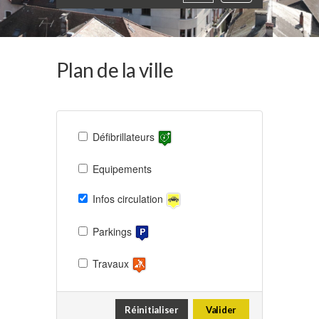
navigation
Plan de la ville
Défibrillateurs
Equipements
Infos circulation
Parkings
Travaux
Réinitialiser