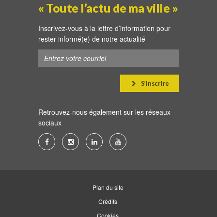
« Toute l’actu de ma ville »
Inscrivez-vous à la lettre d’information pour
rester informé(e) de notre actualité
S’inscrire
Retrouvez-nous également sur les réseaux
sociaux
Lien
Lien
Lien
Lien
vers
vers
vers
vers
le
le
le
la
compte
compte
compte
chaîne
Plan du site
Facebook
Instagram
Linkedin
Youtube
Crédits
Cookies