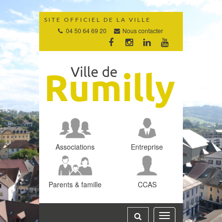
Gestion des traceurs
SITE OFFICIEL DE LA VILLE
04 50 64 69 20
Nous contacter
Lien
Lien
Lien
Lien
vers
vers
vers
vers
le
le
le
la
compte
compte
compte
chaîne
Facebook
Instagram
Linkedin
Youtube
Associations
Entreprise
Parents & famille
CCAS
Toggle