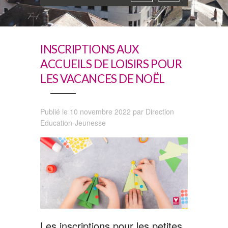
navigation
INSCRIPTIONS AUX
ACCUEILS DE LOISIRS POUR
LES VACANCES DE NOËL
Publié le 10 novembre 2022 par Direction
Education-Jeunesse
Les inscriptions pour les petites