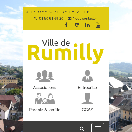
Gestion des traceurs
SITE OFFICIEL DE LA VILLE
04 50 64 69 20
Nous contacter
Lien
Lien
Lien
Lien
vers
vers
vers
vers
le
le
le
la
compte
compte
compte
chaîne
Facebook
Instagram
Linkedin
Youtube
Associations
Entreprise
Parents & famille
CCAS
Toggle