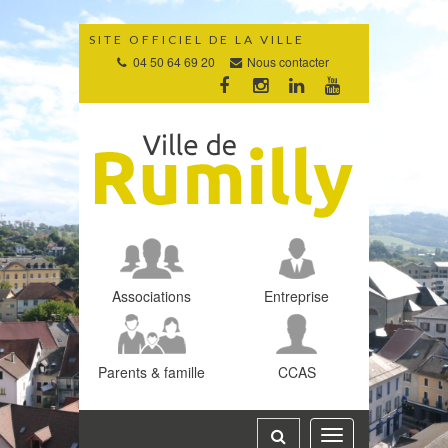
Gestion des traceurs
SITE OFFICIEL DE LA VILLE
04 50 64 69 20
Nous contacter
Lien
Lien
Lien
Lien
vers
vers
vers
vers
le
le
le
la
compte
compte
compte
chaîne
Facebook
Instagram
Linkedin
Youtube
Associations
Entreprise
Parents & famille
CCAS
Toggle