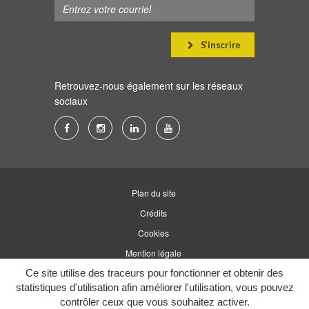
S’inscrire
Retrouvez-nous également sur les réseaux
sociaux
Lien
Lien
Lien
Lien
vers
vers
vers
vers
le
le
le
la
compte
compte
compte
chaîne
Plan du site
Facebook
Instagram
Linkedin
Youtube
Crédits
Cookies
Mention légale
Ce site utilise des traceurs pour fonctionner et obtenir des
Accessibilité
statistiques d'utilisation afin améliorer l'utilisation, vous pouvez
contrôler ceux que vous souhaitez activer.