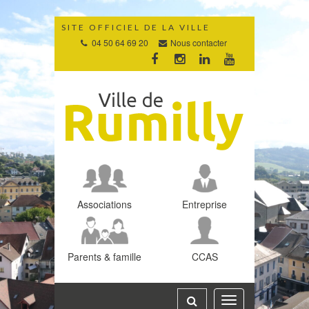
Gestion des traceurs
SITE OFFICIEL DE LA VILLE
04 50 64 69 20
Nous contacter
Lien
Lien
Lien
Lien
vers
vers
vers
vers
le
le
le
la
compte
compte
compte
chaîne
Facebook
Instagram
Linkedin
Youtube
Associations
Entreprise
Parents & famille
CCAS
Toggle