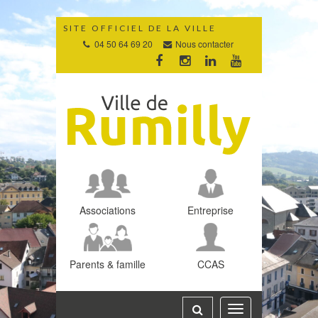
Gestion des traceurs
SITE OFFICIEL DE LA VILLE
04 50 64 69 20
Nous contacter
Lien
Lien
Lien
Lien
vers
vers
vers
vers
le
le
le
la
compte
compte
compte
chaîne
Facebook
Instagram
Linkedin
Youtube
Associations
Entreprise
Parents & famille
CCAS
Toggle