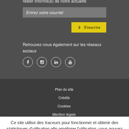
rester informé(e) de notre actualité
S’inscrire
Retrouvez-nous également sur les réseaux
sociaux
Lien
Lien
Lien
Lien
vers
vers
vers
vers
le
le
le
la
compte
compte
compte
chaîne
Plan du site
Facebook
Instagram
Linkedin
Youtube
Crédits
Cookies
Mention légale
Ce site utilise des traceurs pour fonctionner et obtenir des
Accessibilité
statistiques d'utilisation afin améliorer l'utilisation, vous pouvez