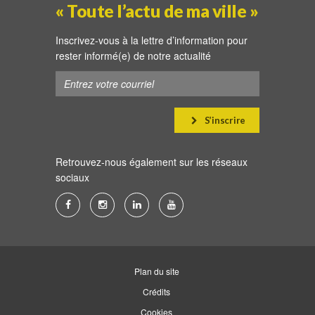
« Toute l’actu de ma ville »
Inscrivez-vous à la lettre d’information pour
rester informé(e) de notre actualité
S’inscrire
Retrouvez-nous également sur les réseaux
sociaux
Lien
Lien
Lien
Lien
vers
vers
vers
vers
le
le
le
la
compte
compte
compte
chaîne
Plan du site
Facebook
Instagram
Linkedin
Youtube
Crédits
Cookies