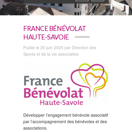
navigation
FRANCE BÉNÉVOLAT
HAUTE-SAVOIE
Publié le 20 juin 2025 par Direction des
Sports et de la vie associative
Développer l’engagement bénévole associatif
par l’accompagnement des bénévoles et des
associations.