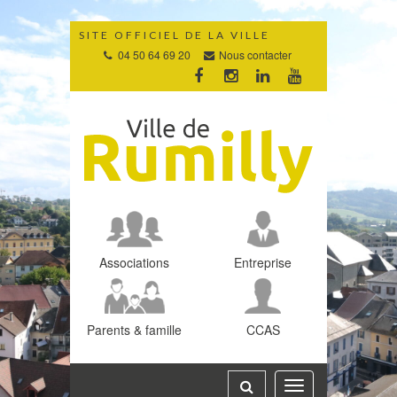
Gestion des traceurs
SITE OFFICIEL DE LA VILLE
04 50 64 69 20
Nous contacter
Lien
Lien
Lien
Lien
vers
vers
vers
vers
le
le
le
la
compte
compte
compte
chaîne
Facebook
Instagram
Linkedin
Youtube
Associations
Entreprise
Parents & famille
CCAS
Toggle