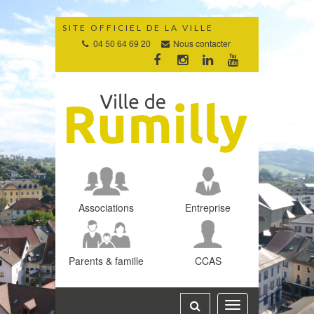
Gestion des traceurs
SITE OFFICIEL DE LA VILLE
04 50 64 69 20
Nous contacter
Lien
Lien
Lien
Lien
vers
vers
vers
vers
le
le
le
la
compte
compte
compte
chaîne
Facebook
Instagram
Linkedin
Youtube
Associations
Entreprise
Parents & famille
CCAS
Toggle