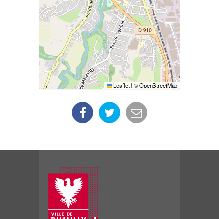
Leaflet
|
©
OpenStreetMap