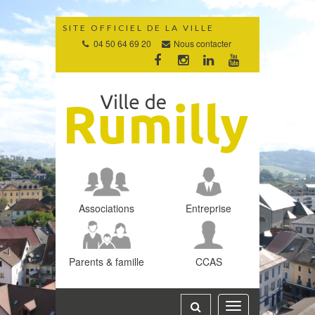
Gestion des traceurs
SITE OFFICIEL DE LA VILLE
04 50 64 69 20
Nous contacter
Lien
Lien
Lien
Lien
vers
vers
vers
vers
le
le
le
la
compte
compte
compte
chaîne
Facebook
Instagram
Linkedin
Youtube
Associations
Entreprise
Parents & famille
CCAS
Toggle