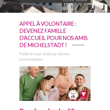
navigation
APPEL À VOLONTAIRE :
DEVENEZ FAMILLE
D’ACCUEIL POUR NOS AMIS
DE MICHELSTADT !
Publié le 9 juin 2022 par Service
communication