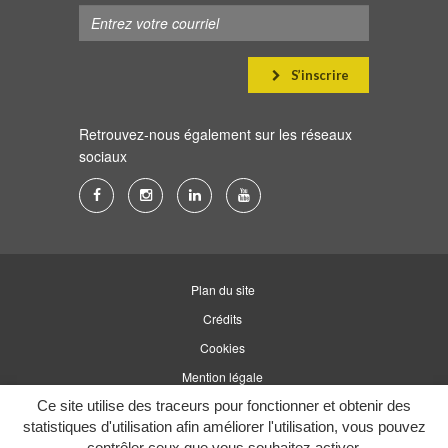
S’inscrire
Retrouvez-nous également sur les réseaux
sociaux
Lien
Lien
Lien
Lien
vers
vers
vers
vers
le
le
le
la
compte
compte
compte
chaîne
Plan du site
Facebook
Instagram
Linkedin
Youtube
Crédits
Cookies
Mention légale
Accessibilité
Ce site utilise des traceurs pour fonctionner et obtenir des
statistiques d'utilisation afin améliorer l'utilisation, vous pouvez
contrôler ceux que vous souhaitez activer.