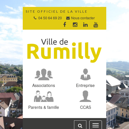
Gestion des traceurs
SITE OFFICIEL DE LA VILLE
04 50 64 69 20
Nous contacter
Lien
Lien
Lien
Lien
vers
vers
vers
vers
le
le
le
la
compte
compte
compte
chaîne
Facebook
Instagram
Linkedin
Youtube
Associations
Entreprise
Parents & famille
CCAS
Toggle