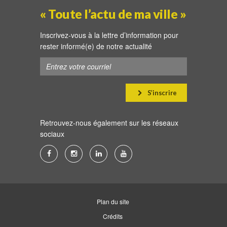
« Toute l’actu de ma ville »
Inscrivez-vous à la lettre d’information pour
rester informé(e) de notre actualité
S’inscrire
Retrouvez-nous également sur les réseaux
sociaux
Lien
Lien
Lien
Lien
vers
vers
vers
vers
le
le
le
la
compte
compte
compte
chaîne
Plan du site
Facebook
Instagram
Linkedin
Youtube
Crédits