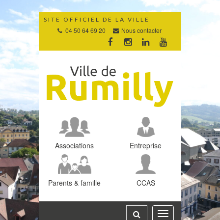
Gestion des traceurs
SITE OFFICIEL DE LA VILLE
04 50 64 69 20
Nous contacter
Lien
Lien
Lien
Lien
vers
vers
vers
vers
le
le
le
la
compte
compte
compte
chaîne
Facebook
Instagram
Linkedin
Youtube
Associations
Entreprise
Parents & famille
CCAS
Toggle