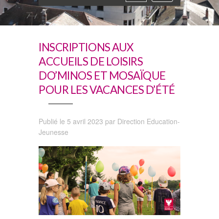
navigation
INSCRIPTIONS AUX
ACCUEILS DE LOISIRS
DO’MINOS ET MOSAÏQUE
POUR LES VACANCES D’ÉTÉ
Publié le 5 avril 2023 par Direction Education-
Jeunesse