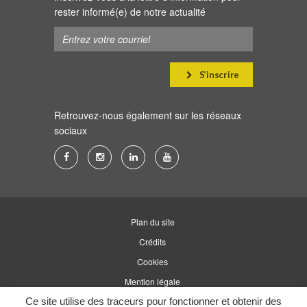
rester informé(e) de notre actualité
S’inscrire
Retrouvez-nous également sur les réseaux
sociaux
Lien
Lien
Lien
Lien
vers
vers
vers
vers
le
le
le
la
compte
compte
compte
chaîne
Plan du site
Facebook
Instagram
Linkedin
Youtube
Crédits
Cookies
Mention légale
Accessibilité
Ce site utilise des traceurs pour fonctionner et obtenir des