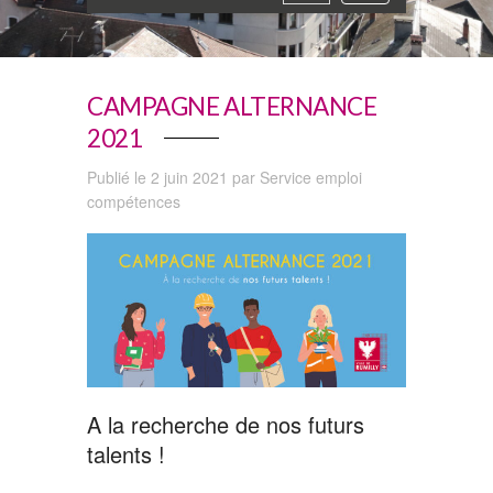
navigation
CAMPAGNE ALTERNANCE
2021
Publié le 2 juin 2021 par Service emploi
compétences
A la recherche de nos futurs
talents !