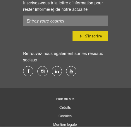
Inscrivez-vous à la lettre d’information pour
rester informé(e) de notre actualité
S’inscrire
Retrouvez-nous également sur les réseaux
sociaux
Lien
Lien
Lien
Lien
vers
vers
vers
vers
le
le
le
la
compte
compte
compte
chaîne
Plan du site
Facebook
Instagram
Linkedin
Youtube
Crédits
Cookies
Mention légale