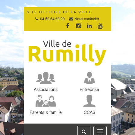
Gestion des traceurs
SITE OFFICIEL DE LA VILLE
04 50 64 69 20
Nous contacter
Lien
Lien
Lien
Lien
vers
vers
vers
vers
le
le
le
la
compte
compte
compte
chaîne
Facebook
Instagram
Linkedin
Youtube
Associations
Entreprise
Parents & famille
CCAS
Toggle